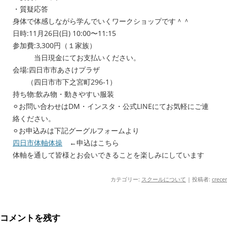
・質疑応答
身体で体感しながら学んでいくワークショップです＾＾
日時:11月26日(日) 10:00〜11:15
参加費:3,300円（１家族）
当日現金にてお支払いください。
会場:四日市市あさけプラザ
（四日市市下之宮町296-1）
持ち物:飲み物・動きやすい服装
⚪︎お問い合わせはDM・インスタ・公式LINEにてお気軽にご連
絡ください。
⚪︎お申込みは下記グーグルフォームより
四日市体軸体操
←申込はこちら
体軸を通して皆様とお会いできることを楽しみにしています
カテゴリー:
スクールについて
|
投稿者:
crecer
コメントを残す